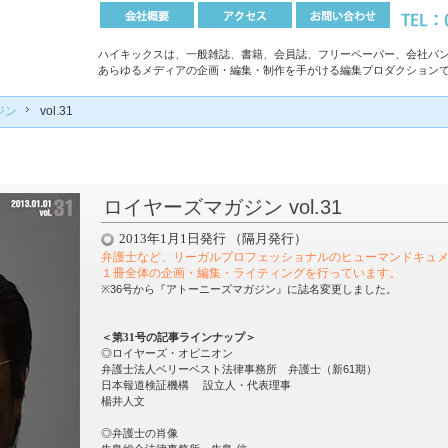
ハイキックスは、一般雑誌、書籍、会員誌、フリーペーパー、会社パン
あらゆるメディアの企画・編集・制作を手がける編集プロダクション
ジン
vol.31
ロイヤーズマガジン vol.31
2013年1月1日発行 （隔月発行）
弁護士など、リーガルプロフェッショナルのヒューマンドキュ
１冊全体の企画・編集・ライティングを行っています
。
※36号から『アトーニーズマガジン』に誌名変更しました。
＜第31号の記事ラインナップ＞
◎ロイヤーズ・オピニオン
弁護士法人ベリーベスト法律事務所 弁護士（新61期）
日本報道検証機構 設立人・代表理事
楊井人文
◎弁護士の肖像