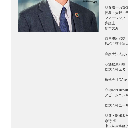
◎弁護士の肖
長島・大野・
マネージング
弁護士
杉本文秀
◎事務所探訪
PwC
弁護士法
弁護士法人あ
◎法務最前線
株式会社エヌ
株式会社
GA tec
◎
Special Report
アビームコン
株式会社ユー
◎新・開拓者
永野 海
中央法律事