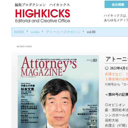
ハイキックスは
あらゆるメディ
HOME
works
アトーニーズマガジン
vol.80
アトーニー
2022年4
弁護士など、
１冊全体の企
※36号から『
＜第80号の記
◎オピニオン
森・濱田松本
シンガポール
花村大祐
弁護士（
67
期