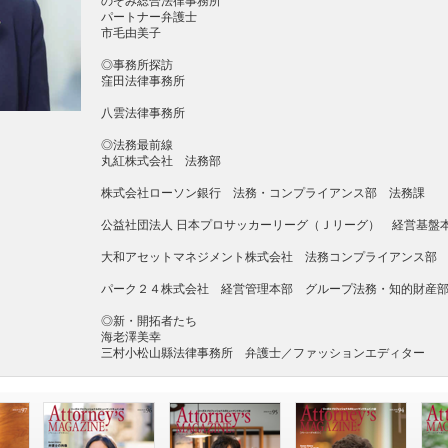
のぞみ総合法律事務所
パートナー弁護士
市毛由美子
◎事務所探訪
窪田法律事務所
八雲法律事務所
◎法務最前線
丸紅株式会社 法務部
株式会社ローソン銀行 法務・コンプライアンス部 法務課
公益社団法人 日本プロサッカーリーグ（Ｊリーグ） 経営基盤本
大和アセットマネジメント株式会社 法務コンプライアンス部
パーク２４株式会社 経営管理本部 グループ法務・知的財産
◎新・開拓者たち
海老澤美幸
三村小松山縣法律事務所 弁護士／ファッションエディター