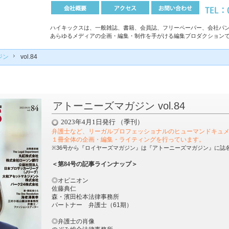
ハイキックスは、一般雑誌、書籍、会員誌、フリーペーパー、会社パン
あらゆるメディアの企画・編集・制作を手がける編集プロダクション
ジン
vol.84
アトーニーズマガジン vol.84
2023年4月1日発行 （季刊）
弁護士など、リーガルプロフェッショナルのヒューマンドキュ
１冊全体の企画・編集・ライティングを行っています
。
※36号から『ロイヤーズマガジン』は『アトーニーズマガジン』に誌
＜第84号の記事ラインナップ＞
◎オピニオン
佐藤典仁
森・濱田松本法律事務所
パートナー 弁護士（
61
期）
◎弁護士の肖像