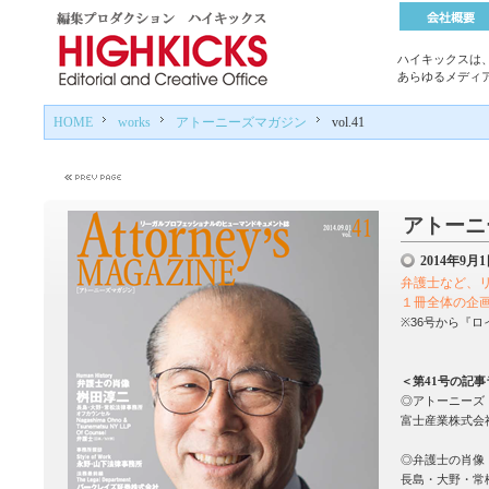
ハイキックスは
あらゆるメディ
HOME
works
アトーニーズマガジン
vol.41
アトーニー
2014年9
弁護士など、
１冊全体の企
※36号から『
＜第41号の記
◎アトーニーズ
富士産業株式会
◎弁護士の肖像
長島・大野・常