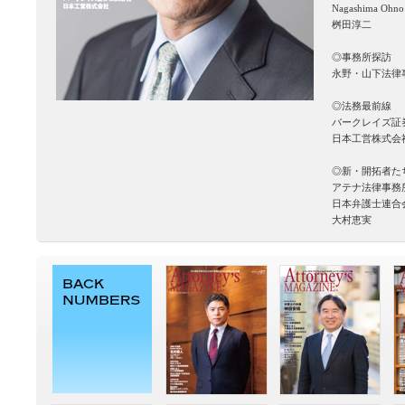
Nagashima Ohno
桝田淳二
◎事務所探訪
永野・山下法律
◎法務最前線
バークレイズ証
日本工営株式会
◎新・開拓者た
アテナ法律事務
日本弁護士連合
大村恵実